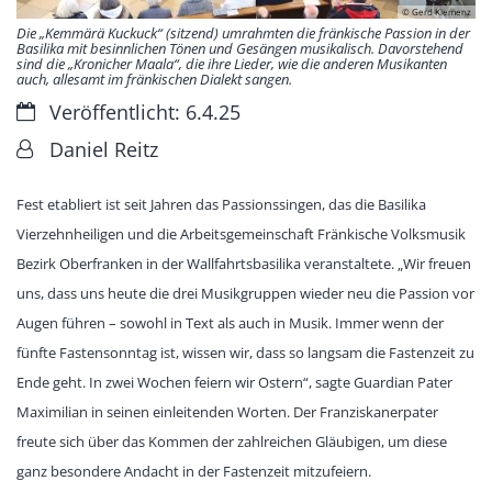
© Gerd Klemenz
Die „Kemmärä Kuckuck“ (sitzend) umrahmten die fränkische Passion in der
Basilika mit besinnlichen Tönen und Gesängen musikalisch. Davorstehend
sind die „Kronicher Maala“, die ihre Lieder, wie die anderen Musikanten
auch, allesamt im fränkischen Dialekt sangen.
Datum:
Veröffentlicht: 6.4.25
Von:
Daniel Reitz
Fest etabliert ist seit Jahren das Passionssingen, das die Basilika
Vierzehnheiligen und die Arbeitsgemeinschaft Fränkische Volksmusik
Bezirk Oberfranken in der Wallfahrtsbasilika veranstaltete. „Wir freuen
uns, dass uns heute die drei Musikgruppen wieder neu die Passion vor
Augen führen – sowohl in Text als auch in Musik. Immer wenn der
fünfte Fastensonntag ist, wissen wir, dass so langsam die Fastenzeit zu
Ende geht. In zwei Wochen feiern wir Ostern“, sagte Guardian Pater
Maximilian in seinen einleitenden Worten. Der Franziskanerpater
freute sich über das Kommen der zahlreichen Gläubigen, um diese
ganz besondere Andacht in der Fastenzeit mitzufeiern.