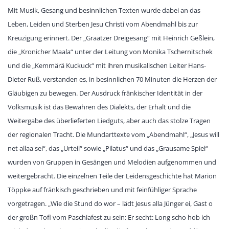
Mit Musik, Gesang und besinnlichen Texten wurde dabei an das
Leben, Leiden und Sterben Jesu Christi vom Abendmahl bis zur
Kreuzigung erinnert. Der „Graatzer Dreigesang“ mit Heinrich Geßlein,
die „Kronicher Maala“ unter der Leitung von Monika Tschernitschek
und die „Kemmärä Kuckuck“ mit ihren musikalischen Leiter Hans-
Dieter Ruß, verstanden es, in besinnlichen 70 Minuten die Herzen der
Gläubigen zu bewegen. Der Ausdruck fränkischer Identität in der
Volksmusik ist das Bewahren des Dialekts, der Erhalt und die
Weitergabe des überlieferten Liedguts, aber auch das stolze Tragen
der regionalen Tracht. Die Mundarttexte vom „Abendmahl“, „Jesus will
net allaa sei“, das „Urteil“ sowie „Pilatus“ und das „Grausame Spiel“
wurden von Gruppen in Gesängen und Melodien aufgenommen und
weitergebracht. Die einzelnen Teile der Leidensgeschichte hat Marion
Töppke auf fränkisch geschrieben und mit feinfühliger Sprache
vorgetragen. „Wie die Stund do wor – lädt Jesus alla Jünger ei, Gast o
der großn Tofl vom Paschiafest zu sein: Er secht: Long scho hob ich