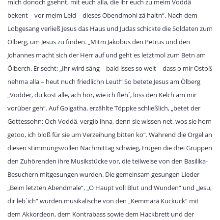
mich donoch gsehnt, mit euch alla, die ihr euch zu meim Voddä
bekent – vor meim Leid – dieses Obendmohl zä haltn“. Nach dem
Lobgesang verließ Jesus das Haus und Judas schickte die Soldaten zum
Ölberg, um Jesus zu finden. „Mitm Jakobus den Petrus und den
Johannes macht sich der Herr auf und geht es letztmol zum Betn am
Ölberch. Er secht: „Ihr wird säng – bald isses so weit – dass o mir Ostoß
nehma alla – heut nuch friedlichn Leut!“ So betete Jesus am Ölberg
„Vodder, du kost alle, ach hör, wie ich fleh´, loss den Kelch am mir
vorüber geh“. Auf Golgatha, erzählte Töppke schließlich, „betet der
Gottessohn: Och Voddä, vergib ihna, denn sie wissen net, wos sie hom
getoo, ich bloß für sie um Verzeihung bitten ko“. Während die Orgel an
diesen stimmungsvollen Nachmittag schwieg, trugen die drei Gruppen
den Zuhörenden ihre Musikstücke vor, die teilweise von den Basilika-
Besuchern mitgesungen wurden. Die gemeinsam gesungen Lieder
„Beim letzten Abendmale“, „O Haupt voll Blut und Wunden“ und „Jesu,
dir leb´ich“ wurden musikalische von den „Kemmärä Kuckuck“ mit
dem Akkordeon, dem Kontrabass sowie dem Hackbrett und der