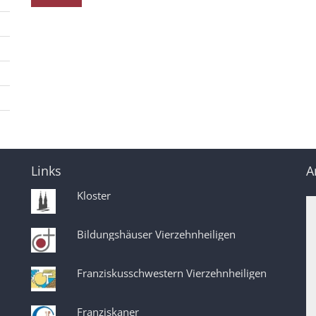
Links
A
Kloster
Bildungshäuser Vierzehnheiligen
Franziskusschwestern Vierzehnheiligen
Franziskaner