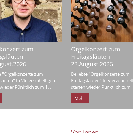
konzert zum
Orgelkonzert zum
agsläuten
Freitagsläuten
gust.2026
28.August.2026
e "Orgelkonzerte zum
Beliebte "Orgelkonzerte zum
släuten" in Vierzehnheiligen
Freitagsläuten" in Vierzehnhei
wieder Pünktlich zum 1. ...
starten wieder Pünktlich zum 1.
Mehr
Von innen