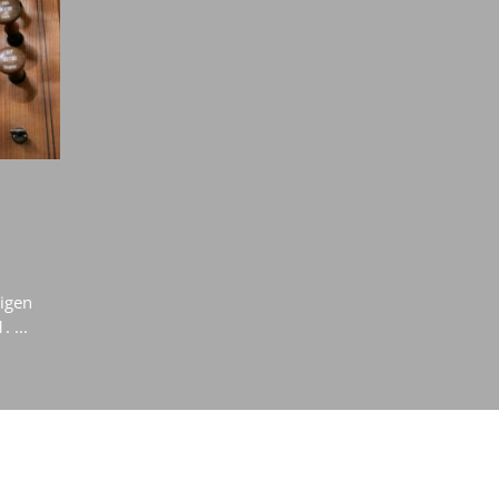
ligen
 ...