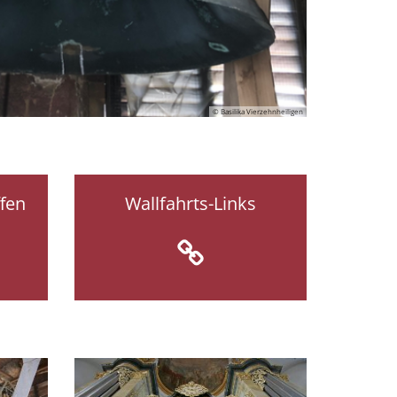
© Basilika Vierzehnheiligen
© Basilika Vierzehnheiligen
ffen
Wallfahrts-Links