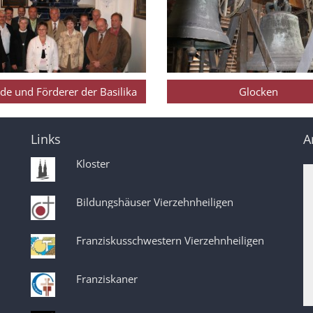
de und Förderer der Basilika
Glocken
Links
A
Kloster
Bildungshäuser Vierzehnheiligen
Franziskusschwestern Vierzehnheiligen
Franziskaner