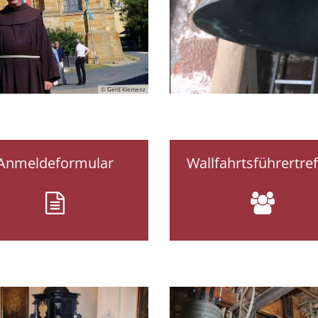
© Gerd Klemenz
Anmeldeformular
Wallfahrtsführertre