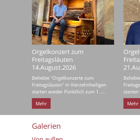
Orgelkonzert zum
Orgel
Freitagsläuten
Freit
14.August.2026
21.Au
Beliebte "Orgelkonzerte zum
Beliebt
Freitagsläuten" in Vierzehnheiligen
Freitag
starten wieder Pünktlich zum 1. ...
starten 
Mehr
Mehr
Galerien
Von außen