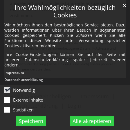
ausgeliefert wird. Um diese Landkarte anzuzeigen
✕
Ihre Wahlmöglichkeiten bezüglich
müssen Sie der Verwendung von externen Inhalten
Cookies
zustimmen.
Externe Inhalte
Wir möchten Ihnen den bestmöglichen Service bieten. Dazu
werden Informationen über Ihren Besuch in sogenannten
Cookies gespeichert. Klicken Sie
Zulassen
wenn Sie alle
Funktionen dieser Website unter Verwendung spezieller
Ich bin damit einverstanden, dass mir externe Inhalte angezeigt
Cookies aktiveren möchten.
werden. Damit können personenbezogene Daten, IP-Adresse und
Cookie-Informationen an Drittplattformen übermittelt werden.
Ihre Cookie-Einstellungen können Sie auf der Seite mit
Diese Einstellung kann auf der Seite mit unserer
unserer Datenschutzerklärung später jederzeit wieder
Datenschutzerklärung (siehe Link im Fußbereich) später jederzeit
ändern.
wieder geändert werden.
Impressum
Datenschutzerklärung
Notwendig
© Basilika Vierzehnheiligen
Impressum
Externe Inhalte
Datenschutzerklärung
Login
Statistiken
Speichern
Alle akzeptieren