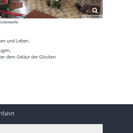
© Gerd Klemenz
ockenweihe
ben und Leben.
ugen,
nter dem Geläut der Glocken
nfahrt