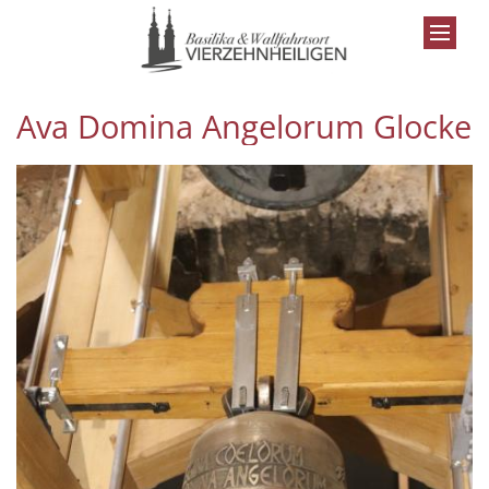
Zum Inhalt springen
Ava Domina Angelorum Glocke