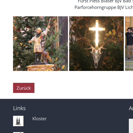
Fürst Pless Bläser BJV Bad 
Parforcehorngruppe BJV Lic
Zurück
Links
A
Kloster