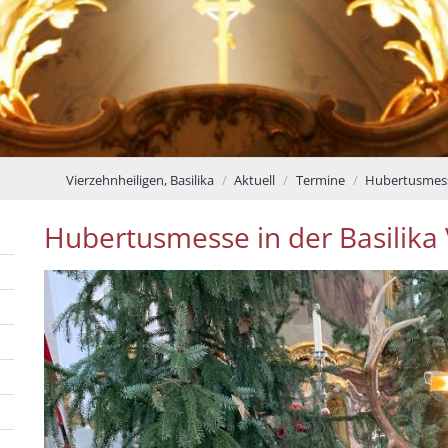
Vierzehnheiligen, Basilika
Aktuell
Termine
Hubertusmesse
Hubertusmesse in der Basilika 