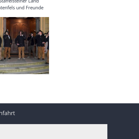
Staffelsteiner Land
htenfels und Freunde
nfahrt